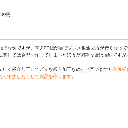
000円
雑把な例ですが、10,000個が境でプレス板金の方が安くなっ
に関しては金型を作ってしまったほうが初期投資は高額ですが
ている板金加工ってどんな板金加工なのかと言いますと
金属板
たり溶接したりして製品を作ります。