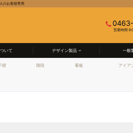
個人のお客様専用
0463
営業時間 9:
ついて
デザイン製品
一般
手摺
階段
看板
アイア