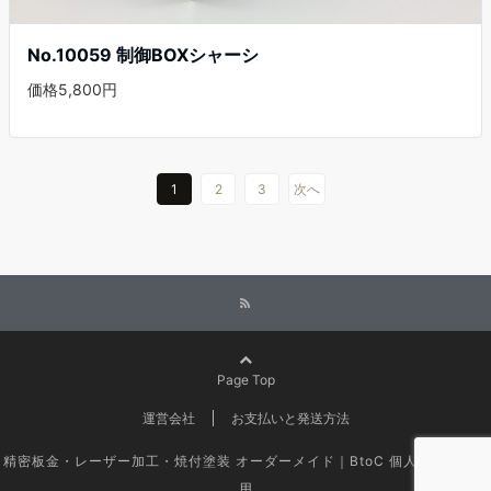
No.10059 制御BOXシャーシ
価格5,800円
1
2
3
次へ
Page Top
運営会社
お支払いと発送方法
精密板金・レーザー加工・焼付塗装 オーダーメイド｜BtoC 個人のお客様専
用