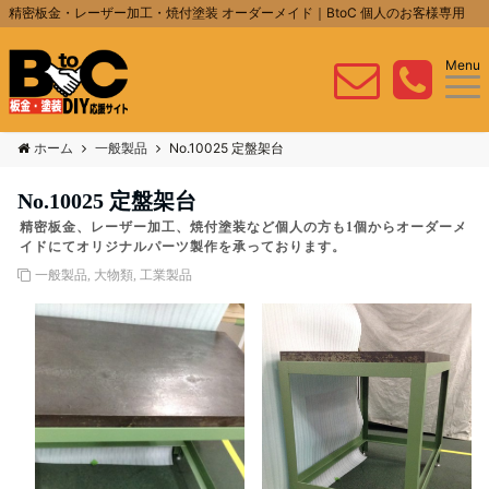
精密板金・レーザー加工・焼付塗装 オーダーメイド｜BtoC 個人のお客様専用
Menu
ホーム
一般製品
No.10025 定盤架台
No.10025 定盤架台
精密板金、レーザー加工、焼付塗装など個人の方も1個からオーダーメ
イドにてオリジナルパーツ製作を承っております。
一般製品
,
大物類
,
工業製品