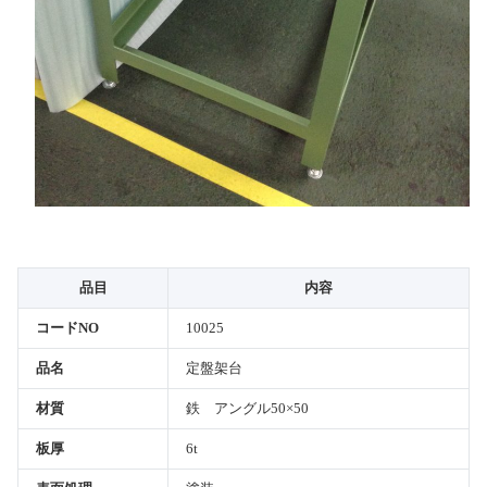
品目
内容
コードNO
10025
品名
定盤架台
材質
鉄 アングル50×50
板厚
6t